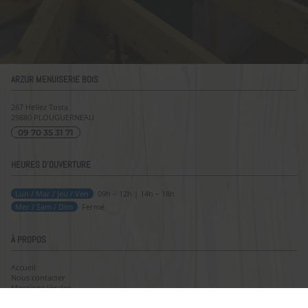
ARZUR MENUISERIE BOIS
267 Hellez Tosta
29880
PLOUGUERNEAU
09 70 35 31 71
HEURES D'OUVERTURE
Lun / Mar / Jeu / Ven
09h – 12h | 14h – 18h
Mer / Sam / Dim
Fermé
À PROPOS
Accueil
Nous contacter
Mentions légales
Plan du site